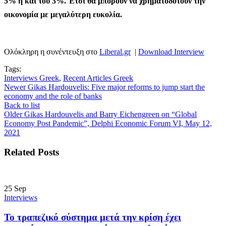
5% ή και του 3%. Έτσι θα μπορούν να χρηματοδοτούν την
οικονομία με μεγαλύτερη ευκολία.
Ολόκληρη η συνέντευξη στο
Liberal.gr
|
Download Interview
Tags:
Interviews Greek
,
Recent Articles Greek
Newer
Gikas Hardouvelis: Five major reforms to jump start the
economy and the role of banks
Back to list
Older
Gikas Hardouvelis and Barry Eichengreen on “Global
Economy Post Pandemic”, Delphi Economic Forum VI, May 12,
2021
Related Posts
25
Sep
Interviews
Το τραπεζικό σύστημα μετά την κρίση έχει