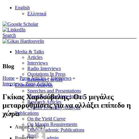
English
Ελληνικά
Search
Media & Talks
Articles
Interviews
Blog
Radio Interviews
Quotations In Press
Home
»
Press Articles
»
Interviews
»
References to GH
Interviews
,
Press Articles
Economic Analysis
Speeches and Presentations
Γκίκας Χαρδούβελης: Οι 5 μεγάλες
Monthly Uncertainty Indices
Research Articles
μεταρρυθμίσεις για να αλλάξει επίπεδο η
Cypriot Economy Analysis
χώρα
Publications
On the Yield Curve
On Margin Requirements
August 3, 2023
Other Academic Publications
Books
Posted by
admin