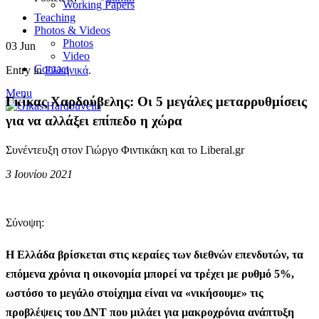
Working Papers
Teaching
Photos & Videos
Photos
03
Jun
Video
Contact
Entry in
Ελληνικά
.
Menu
Γκίκας Χαρδούβελης: Οι 5 μεγάλες μεταρρυθμίσεις
για να αλλάξει επίπεδο η χώρα
Συνέντευξη στον Γιώργο Φιντικάκη και το Liberal.gr
3 Ιουνίου 2021
Σύνοψη:
Η Ελλάδα βρίσκεται στις κεραίες των διεθνών επενδυτών, τα
επόμενα χρόνια η οικονομία μπορεί να τρέχει με ρυθμό 5%,
ωστόσο το μεγάλο στοίχημα είναι να «νικήσουμε» τις
προβλέψεις του ΔΝΤ που μιλάει για μακροχρόνια ανάπτυξη