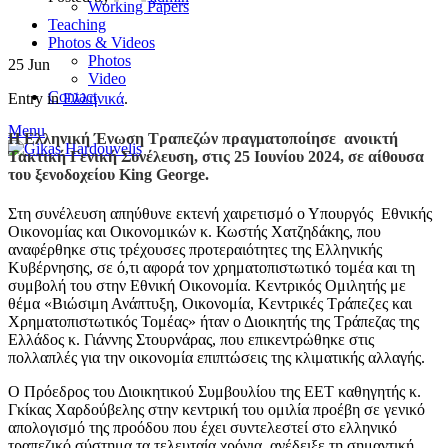
Working Papers
Teaching
Photos & Videos
Photos
25
Jun
Video
Contact
Entry in
Ελληνικά
.
Menu
Η Ελληνική Ένωση Τραπεζών πραγματοποίησε ανοικτή
Τακτική Γενική Συνέλευση, στις 25 Ιουνίου 2024, σε αίθουσα
του ξενοδοχείου King George.
Στη συνέλευση απηύθυνε εκτενή χαιρετισμό ο Υπουργός Εθνικής
Οικονομίας και Οικονομικών κ. Κωστής Χατζηδάκης, που
αναφέρθηκε στις τρέχουσες προτεραιότητες της Ελληνικής
Κυβέρνησης, σε ό,τι αφορά τον χρηματοπιστωτικό τομέα και τη
συμβολή του στην Εθνική Οικονομία. Κεντρικός Ομιλητής με
θέμα «Βιώσιμη Ανάπτυξη, Οικονομία, Κεντρικές Τράπεζες και
Χρηματοπιστωτικός Τομέας» ήταν ο Διοικητής της Τράπεζας της
Ελλάδος κ. Γιάννης Στουρνάρας, που επικεντρώθηκε στις
πολλαπλές για την οικονομία επιπτώσεις της κλιματικής αλλαγής.
Ο Πρόεδρος του Διοικητικού Συμβουλίου της ΕΕΤ καθηγητής κ.
Γκίκας Χαρδούβελης στην κεντρική του ομιλία προέβη σε γενικό
απολογισμό της προόδου που έχει συντελεστεί στο ελληνικό
τραπεζικό σύστημα τα τελευταία χρόνια, ανέδειξε τη σημαντική