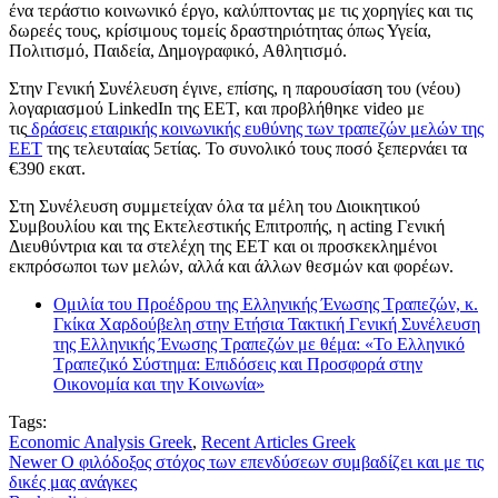
ένα τεράστιο κοινωνικό έργο, καλύπτοντας με τις χορηγίες και τις
δωρεές τους, κρίσιμους τομείς δραστηριότητας όπως Υγεία,
Πολιτισμό, Παιδεία, Δημογραφικό, Αθλητισμό.
Στην Γενική Συνέλευση έγινε, επίσης, η παρουσίαση του (νέου)
λογαριασμού LinkedIn της ΕΕΤ, και προβλήθηκε video με
τις
δράσεις εταιρικής κοινωνικής ευθύνης των τραπεζών μελών της
ΕΕΤ
της τελευταίας 5ετίας. Το συνολικό τους ποσό ξεπερνάει τα
€390 εκατ.
Στη Συνέλευση συμμετείχαν όλα τα μέλη του Διοικητικού
Συμβουλίου και της Εκτελεστικής Επιτροπής, η acting Γενική
Διευθύντρια και τα στελέχη της ΕΕΤ και οι προσκεκλημένοι
εκπρόσωποι των μελών, αλλά και άλλων θεσμών και φορέων.
Ομιλία του Προέδρου της Ελληνικής Ένωσης Τραπεζών, κ.
Γκίκα Χαρδούβελη στην Ετήσια Τακτική Γενική Συνέλευση
της Ελληνικής Ένωσης Τραπεζών με θέμα: «Το Ελληνικό
Τραπεζικό Σύστημα: Επιδόσεις και Προσφορά στην
Οικονομία και την Κοινωνία»
Tags:
Economic Analysis Greek
,
Recent Articles Greek
Newer
Ο φιλόδοξος στόχος των επενδύσεων συμβαδίζει και με τις
δικές μας ανάγκες