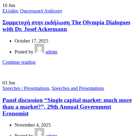
10
Jun
Ελλάδα
,
Οικονομική Ανάλυση
Συμμετοχή στην εκδήλωση The Olympia Dialogues
with Dr. Josef Ackermann
October 17, 2025
Posted by
admin
Continue reading
03
Jun
Speeches / Presentations
,
Speeches and Presentations
Panel discussion “Single capital market: much more
than a market?”, 29th Annual Government
Economist
November 4, 2025
Posted by
admin