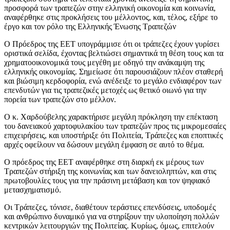
προσφορά των τραπεζών στην ελληνική οικονομία και κοινωνία,
αναφέρθηκε στις προκλήσεις του μέλλοντος, και, τέλος, εξήρε το
έργο και τον ρόλο της Ελληνικής Ένωσης Τραπεζών
Ο Πρόεδρος της ΕΕΤ υπογράμμισε ότι οι τράπεζες έχουν γυρίσει
οριστικά σελίδα, έχοντας βελτιώσει σημαντικά τη θέση τους και τα
χρηματοοικονομικά τους μεγέθη με οδηγό την ανάκαμψη της
ελληνικής οικονομίας. Σημείωσε ότι παρουσιάζουν πλέον σταθερή
και βιώσιμη κερδοφορία, ενώ ανέδειξε το μεγάλο ενδιαφέρον των
επενδυτών για τις τραπεζικές μετοχές ως θετικό οιωνό για την
πορεία των τραπεζών στο μέλλον.
Ο κ. Χαρδούβελης χαρακτήρισε μεγάλη πρόκληση την επέκταση
του δανειακού χαρτοφυλακίου των τραπεζών προς τις μικρομεσαίες
επιχειρήσεις, και υποστήριξε ότι Πολιτεία, Τράπεζες και εποπτικές
αρχές οφείλουν να δώσουν μεγάλη έμφαση σε αυτό το θέμα.
Ο πρόεδρος της ΕΕΤ αναφέρθηκε στη διαρκή εκ μέρους των
Τραπεζών στήριξη της κοινωνίας και των δανειοληπτών, και στις
πρωτοβουλίες τους για την πράσινη μετάβαση και τον ψηφιακό
μετασχηματισμό.
Οι Τράπεζες, τόνισε, διαθέτουν τεράστιες επενδύσεις, υποδομές
και ανθρώπινο δυναμικό για να στηρίξουν την υλοποίηση πολλών
κεντρικών λειτουργιών της Πολιτείας. Κυρίως, όμως, επιτελούν