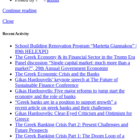
Continue reading
Close
Recent Activity
School Building Renovation Program “Marietta Giannakou” |
89th HELEXPO
The Greek Economy & its Financial Sector in the Trump Era
Panel discussion “Single capital market: much more than a
market?”, 29th Annual Government Economist
The Greek Economic Crisis and the Banks
Gikas Hardouvelis’ keynote speech at The Future of
Sustainable Finance Conference
Gikas Hardouvelis: Five major reforms to jump start the
economy and the role of banks
“Greek banks are in a position to support growth” a
recent article on greek banks and their challenges
Gikas Hardouvelis: Clear-Eyed Criticism and Optimism for
Greece
The Greek Banking Crisis Part 2: Present Challenges and
Future Prospects
The Greek Banking Crisis Part 1: The Doom Loop of a