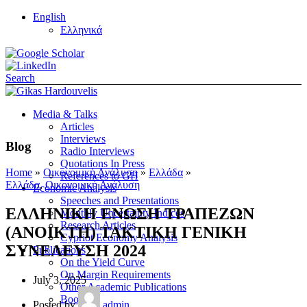
English
Ελληνικά
Search
Media & Talks
Articles
Interviews
Blog
Radio Interviews
Quotations In Press
Home
»
Οικονομική Ανάλυση
»
Ελλάδα
»
References to GH
Ελλάδα
,
Οικονομική Ανάλυση
Economic Analysis
Speeches and Presentations
ΕΛΛΗΝΙΚΗ ΕΝΩΣΗ ΤΡΑΠΕΖΩΝ
Monthly Uncertainty Indices
Research Articles
(ΑΝΟΙΚΤΗ) ΤΑΚΤΙΚΗ ΓΕΝΙΚΗ
Cypriot Economy Analysis
ΣΥΝΕΛΕΥΣΗ 2024
Publications
On the Yield Curve
On Margin Requirements
July 3, 2025
Other Academic Publications
Books
Posted by
admin