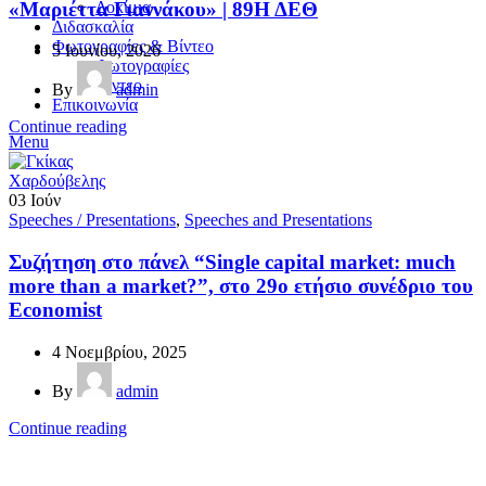
«Μαριέττα Γιαννάκου» | 89Η ΔΕΘ
Δοκίμια
Διδασκαλία
Φωτογραφίες & Βίντεο
5 Ιουνίου, 2026
Φωτογραφίες
Βίντεο
By
admin
Επικοινωνία
Continue reading
Menu
03
Ιούν
Speeches / Presentations
,
Speeches and Presentations
Συζήτηση στο πάνελ “Single capital market: much
more than a market?”, στο 29ο ετήσιο συνέδριο του
Economist
4 Νοεμβρίου, 2025
By
admin
Continue reading