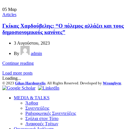
05
Μαρ
Articles
Γκίκας Χαρδούβελης: “Ο πόλεμος αλλάζει και τους
δημοσιονομικούς κανόνες”
3 Αυγούστου, 2023
By
admin
Continue reading
Load more posts
Loading...
© 2023
Gikas Hardouvelis
. All Rights Reserved. Developed by
Wrongbyte
.
MEDIA & TALKS
Άρθρα
Συνεντεύξεις
Ραδιοφωνικές Συνεντεύξεις
Σχόλια στον Τύπο
Αναφορές Τρίτων
Οικονομική Ανάλυση