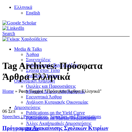
Ελληνικά
English
Search
Media & Talks
Άρθρα
Συνεντεύξεις
Tag Archives: Πρόσφατα
Ραδιοφωνικές Συνεντεύξεις
Σχόλια στον Τύπο
Άρθρα Ελληνικά
Αναφορές Τρίτων
Οικονομική Ανάλυση
Ομιλίες και Παρουσιάσεις
Home
»
Posts Tagged "Πρόσφατα Άρθρα Ελληνικά"
Μηνιαίοι Δείκτες Αβεβαιότητας
Ερευνητικά Άρθρα
Ανάλυση Κυπριακής Οικονομίας
Δημοσιεύσεις
06
Σεπ
Publications on the Yield Curve
Speeches / Presentations
,
Speeches and Presentations
Publications on Margin Requirements
Άλλες Ακαδημαϊκές Δημοσιεύσεις
Πρόγραμμα Ανακαίνισης Σχολικών Κτιρίων
Βιβλία