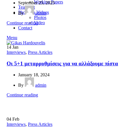
Working Papers
September 25, 2025
Teaching
Photos & Videos
By
admin
Photos
Video
Continue reading
Contact
Menu
14
Jan
Interviews
,
Press Articles
Οι 5+1 μεταρρυθμίσεις για να αλλάξουμε πίστα
January 18, 2024
By
admin
Continue reading
04
Feb
Interviews
,
Press Articles