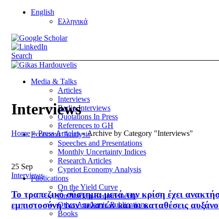
English
Ελληνικά
Search
Media & Talks
Articles
Interviews
Interviews
Radio Interviews
Quotations In Press
References to GH
Home
»
Press Articles
»
Archive by Category "Interviews"
Economic Analysis
Speeches and Presentations
Monthly Uncertainty Indices
Research Articles
25
Sep
Cypriot Economy Analysis
Interviews
Publications
On the Yield Curve
Το τραπεζικό σύστημα μετά την κρίση έχει ανακτήσ
On Margin Requirements
εμπιστοσύνη των πελατών και οι καταθέσεις αυξάνο
Other Academic Publications
Books