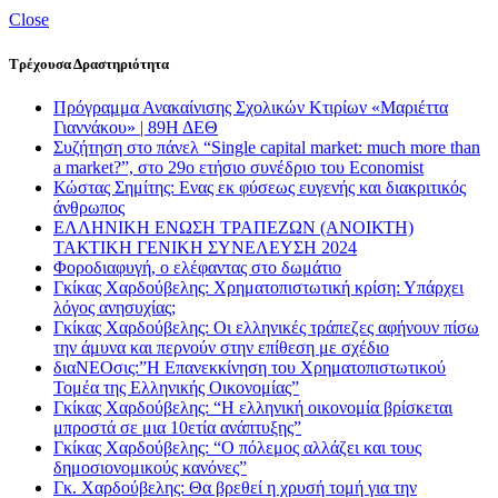
Close
Τρέχουσα Δραστηριότητα
Πρόγραμμα Ανακαίνισης Σχολικών Κτιρίων «Μαριέττα
Γιαννάκου» | 89Η ΔΕΘ
Συζήτηση στο πάνελ “Single capital market: much more than
a market?”, στο 29ο ετήσιο συνέδριο του Economist
Κώστας Σημίτης: Ενας εκ φύσεως ευγενής και διακριτικός
άνθρωπος
ΕΛΛΗΝΙΚΗ ΕΝΩΣΗ ΤΡΑΠΕΖΩΝ (ΑΝΟΙΚΤΗ)
ΤΑΚΤΙΚΗ ΓΕΝΙΚΗ ΣΥΝΕΛΕΥΣΗ 2024
Φοροδιαφυγή, ο ελέφαντας στο δωμάτιο
Γκίκας Χαρδούβελης: Χρηματοπιστωτική κρίση: Υπάρχει
λόγος ανησυχίας;
Γκίκας Χαρδούβελης: Οι ελληνικές τράπεζες αφήνουν πίσω
την άμυνα και περνούν στην επίθεση με σχέδιο
διαΝΕΟσις:”Η Επανεκκίνηση του Χρηματοπιστωτικού
Τομέα της Ελληνικής Οικονομίας”
Γκίκας Χαρδούβελης: “Η ελληνική οικονομία βρίσκεται
μπροστά σε μια 10ετία ανάπτυξης”
Γκίκας Χαρδούβελης: “Ο πόλεμος αλλάζει και τους
δημοσιονομικούς κανόνες”
Γκ. Χαρδούβελης: Θα βρεθεί η χρυσή τομή για την