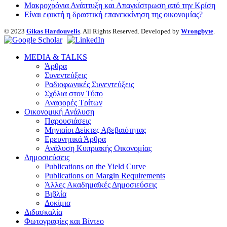
Μακροχρόνια Ανάπτυξη και Απαγκίστρωση από την Κρίση
Είναι εφικτή η δραστική επανεκκίνηση της οικονομίας?
© 2023
Gikas Hardouvelis
. All Rights Reserved. Developed by
Wrongbyte
.
MEDIA & TALKS
Άρθρα
Συνεντεύξεις
Ραδιοφωνικές Συνεντεύξεις
Σχόλια στον Τύπο
Αναφορές Τρίτων
Οικονομική Ανάλυση
Παρουσιάσεις
Μηνιαίοι Δείκτες Αβεβαιότητας
Ερευνητικά Άρθρα
Ανάλυση Κυπριακής Οικονομίας
Δημοσιεύσεις
Publications on the Yield Curve
Publications on Margin Requirements
Άλλες Ακαδημαϊκές Δημοσιεύσεις
Βιβλία
Δοκίμια
Διδασκαλία
Φωτογραφίες και Βίντεο