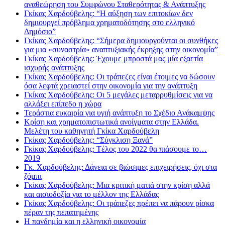
αναθεώρηση του Συμφώνου Σταθερότητας & Ανάπτυξης
Γκίκας Χαρδούβελης: “Η αύξηση των επιτοκίων δεν
δημιουργεί πρόβλημα χρηματοδότησης στο ελληνικό
Δημόσιο”
Γκίκας Χαρδούβελης: “Σήμερα δημιουργούνται οι συνθήκες
για μια «συναστρία» αναπτυξιακής έκρηξης στην οικονομία”
Γκίκας Χαρδούβελης: Έχουμε μπροστά μας μία εξαετία
ισχυρής ανάπτυξης
Γκίκας Χαρδούβελης: Οι τράπεζες είναι έτοιμες να δώσουν
όσα λεφτά χρειαστεί στην οικονομία για την ανάπτυξη
Γκίκας Χαρδούβελης: Οι 5 μεγάλες μεταρρυθμίσεις για να
αλλάξει επίπεδο η χώρα
Τεράστια ευκαιρία για υγιή ανάπτυξη το Σχέδιο Ανάκαμψης
Κρίση και χρηματοπιστωτικά ανοίγματα στην Ελλάδα.
Μελέτη του καθηγητή Γκίκα Χαρδούβελη
Γκίκας Χαρδούβελης: “Σύγκλιση Ξανά”
Γκίκας Χαρδούβελης: Tέλος του 2022 θα πιάσουμε το…
2019
Γκ. Χαρδούβελης: Δάνεια σε βιώσιμες επιχειρήσεις, όχι στα
ζόμπι
Γκίκας Χαρδούβελης: Μια κριτική ματιά στην κρίση αλλά
και αισιοδοξία για το μέλλον της Ελλάδας
Γκίκας Χαρδούβελης: Οι τράπεζες πρέπει να πάρουν ρίσκα
πέραν της πεπατημένης
Η πανδημία και η ελληνική οικονομία