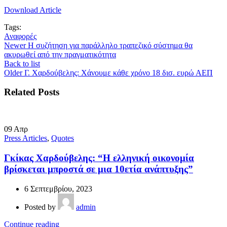
Download Article
Tags:
Αναφορές
Newer
Η συζήτηση για παράλληλο τραπεζικό σύστημα θα
ακυρωθεί από την πραγματικότητα
Back to list
Older
Γ. Χαρδούβελης: Χάνουμε κάθε χρόνο 18 δισ. ευρώ ΑΕΠ
Related Posts
09
Απρ
Press Articles
,
Quotes
Γκίκας Χαρδούβελης: “Η ελληνική οικονομία
βρίσκεται μπροστά σε μια 10ετία ανάπτυξης”
6 Σεπτεμβρίου, 2023
Posted by
admin
Continue reading