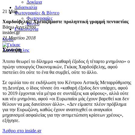
Δοκίμια
Διδασκαλία
21
Μαρ
Φωτογραφίες & Βίντεο
Φωτογραφίες
Χαρδούβελης: Χρειαζόμαστε προληπτική γραμμή πενταετίας
Βίντεο
Βάσω Αγγελέτου
Επικοινωνία
insider.gr
21 Μαρτίου 2018
Menu
Σύνοψη
Άτοπο θεωρεί το δίλημμα «καθαρή έξοδος ή τέταρτο μνημόνιο» ο
πρώην υπουργός Οικονομικών, Γκίκας Χαρδούβελης, αφού
πιστεύει ότι ούτε το ένα θα συμβεί, ούτε το άλλο.
Σε ομιλία του σε εκδήλωση του Κέντρου Αστικής Μεταρρύθμισης
τη Δευτέρα, ο ίδιος τόνισε ότι «καθαρή έξοδος δεν υπάρχει, αφού
το 2019 έρχονται νέα μέτρα σε συντάξεις και φόρους», αλλά ούτε
και νέο μνημόνιο, αφού «οι Ευρωπαίοι μάς έχουν βαρεθεί και δεν
θέλουν να μας δανείσουν άλλο». «Δεν είμαστε πλέον πρόβλημα
για την Ευρωζώνη, καθώς έχουν αναπτυχθεί οι αναγκαίοι
μηχανισμοί ασφαλείας για την αντιμετώπιση κρίσεων χρέους»,
εξήγησε.
Άρθρο στο inside.gr