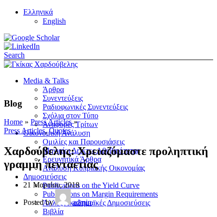
Ελληνικά
English
Search
Media & Talks
Άρθρα
Συνεντεύξεις
Blog
Ραδιοφωνικές Συνεντεύξεις
Σχόλια στον Τύπο
Home
»
Press Articles
»
Αναφορές Τρίτων
Press Articles
,
Quotes
Οικονομική Ανάλυση
Ομιλίες και Παρουσιάσεις
Χαρδούβελης: Χρειαζόμαστε προληπτική
Μηνιαίοι Δείκτες Αβεβαιότητας
Ερευνητικά Άρθρα
γραμμή πενταετίας
Ανάλυση Κυπριακής Οικονομίας
Δημοσιεύσεις
21 Μαρτίου, 2018
Publications on the Yield Curve
Publications on Margin Requirements
Posted by
admin
Άλλες Ακαδημαϊκές Δημοσιεύσεις
Βιβλία