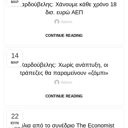
ΜΑΡ
Γ. Χαρδούβελης: Χάνουμε κάθε χρόνο 18
δισ. ευρώ ΑΕΠ
Admin
CONTINUE READING
,
PRESS ARTICLES
QUOTES
14
ΜΑΡ
Χαρδούβελης: Χωρίς ανάπτυξη, οι
τράπεζες θα παραμείνουν «ζόμπι»
Admin
CONTINUE READING
PRESS ARTICLES
22
ΙΟΎΝ
Σχόλια από το συνέδριο The Economist