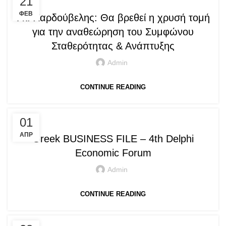
21
ΦΕΒ
Γκ. Χαρδούβελης: Θα βρεθεί η χρυσή τομή
για την αναθεώρηση του Συμφώνου
Σταθερότητας & Ανάπτυξης
Admin
CONTINUE READING
ARTICLES
01
ΑΠΡ
Greek BUSINESS FILE – 4th Delphi
Economic Forum
Admin
CONTINUE READING
,
ARTICLES
PRESS ARTICLES