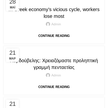
28
ΜΆΙ
In Greek economy’s vicious cycle, workers
lose most
Admin
CONTINUE READING
,
PRESS ARTICLES
QUOTES
21
ΜΑΡ
Χαρδούβελης: Χρειαζόμαστε προληπτική
γραμμή πενταετίας
Admin
CONTINUE READING
,
PRESS ARTICLES
QUOTES
21