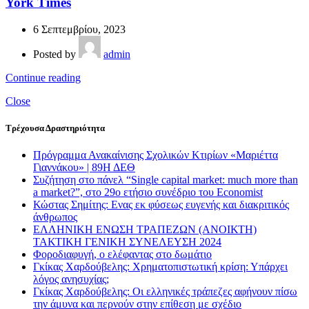
York Times
6 Σεπτεμβρίου, 2023
Posted by
admin
Continue reading
Close
Τρέχουσα Δραστηριότητα
Πρόγραμμα Ανακαίνισης Σχολικών Κτιρίων «Μαριέττα
Γιαννάκου» | 89Η ΔΕΘ
Συζήτηση στο πάνελ “Single capital market: much more than
a market?”, στο 29ο ετήσιο συνέδριο του Economist
Κώστας Σημίτης: Ενας εκ φύσεως ευγενής και διακριτικός
άνθρωπος
ΕΛΛΗΝΙΚΗ ΕΝΩΣΗ ΤΡΑΠΕΖΩΝ (ΑΝΟΙΚΤΗ)
ΤΑΚΤΙΚΗ ΓΕΝΙΚΗ ΣΥΝΕΛΕΥΣΗ 2024
Φοροδιαφυγή, ο ελέφαντας στο δωμάτιο
Γκίκας Χαρδούβελης: Χρηματοπιστωτική κρίση: Υπάρχει
λόγος ανησυχίας;
Γκίκας Χαρδούβελης: Οι ελληνικές τράπεζες αφήνουν πίσω
την άμυνα και περνούν στην επίθεση με σχέδιο