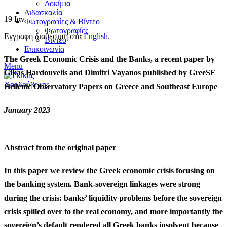
Δοκίμια
Διδασκαλία
19
Ιαν
Φωτογραφίες & Βίντεο
Φωτογραφίες
Εγγραφή διαθέσιμη στα
English
.
Βίντεο
Επικοινωνία
The Greek Economic Crisis and the Banks,
a recent paper
by
Menu
Gikas Hardouvelis and Dimitri Vayanos published by
GreeSE
Hellenic Observatory Papers on Greece and Southeast Europe
January 2023
Abstract from the original paper
In this paper we review the Greek economic crisis focusing on
the banking system. Bank-sovereign linkages were strong
during the crisis: banks’ liquidity problems before the sovereign
crisis spilled over to the real economy, and more importantly the
sovereign’s default rendered all Greek banks insolvent because