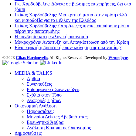
Γκ. Χαρδούβελης: Δάνεια σε βιώσιμες επιχειρήσεις, όχι στα
ζόμπι
Γκίκας Χαρδούβελης: Μια κριτική ματιά στην κρίση αλλά
και αισιοδοξία για το μέλλον της Ελλάδας
Γκίκας Χαρδούβελης: Οι τράπεζες πρέπει να πάρουν ρίσκα
πέραν της πεπατημένης
Η πανδημία και η ελληνική οικονομία
Μακροχρόνια Ανάπτυξη και Απαγκίστρωση από την Κρίση
Είναι εφικτή η δραστική επανεκκίνηση της οικονομίας?
© 2023
Gikas Hardouvelis
. All Rights Reserved. Developed by
Wrongbyte
.
MEDIA & TALKS
Άρθρα
Συνεντεύξεις
Ραδιοφωνικές Συνεντεύξεις
Σχόλια στον Τύπο
Αναφορές Τρίτων
Οικονομική Ανάλυση
Παρουσιάσεις
Μηνιαίοι Δείκτες Αβεβαιότητας
Ερευνητικά Άρθρα
Ανάλυση Κυπριακής Οικονομίας
Δημοσιεύσεις