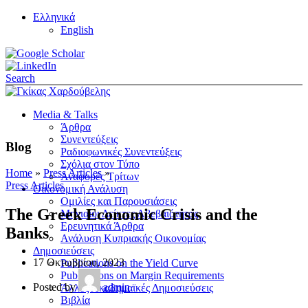
Ελληνικά
English
Search
Media & Talks
Άρθρα
Συνεντεύξεις
Blog
Ραδιοφωνικές Συνεντεύξεις
Σχόλια στον Τύπο
Home
»
Press Articles
»
Αναφορές Τρίτων
Press Articles
Οικονομική Ανάλυση
Ομιλίες και Παρουσιάσεις
The Greek Economic Crisis and the
Μηνιαίοι Δείκτες Αβεβαιότητας
Ερευνητικά Άρθρα
Banks
Ανάλυση Κυπριακής Οικονομίας
Δημοσιεύσεις
17 Οκτωβρίου, 2023
Publications on the Yield Curve
Publications on Margin Requirements
Posted by
admin
Άλλες Ακαδημαϊκές Δημοσιεύσεις
Βιβλία