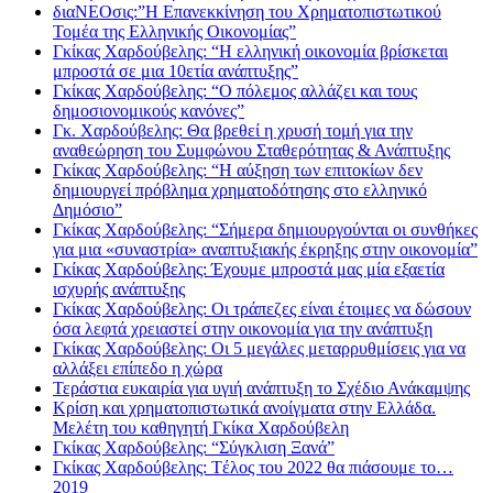
διαΝΕΟσις:”Η Επανεκκίνηση του Χρηματοπιστωτικού
Τομέα της Ελληνικής Οικονομίας”
Γκίκας Χαρδούβελης: “Η ελληνική οικονομία βρίσκεται
μπροστά σε μια 10ετία ανάπτυξης”
Γκίκας Χαρδούβελης: “Ο πόλεμος αλλάζει και τους
δημοσιονομικούς κανόνες”
Γκ. Χαρδούβελης: Θα βρεθεί η χρυσή τομή για την
αναθεώρηση του Συμφώνου Σταθερότητας & Ανάπτυξης
Γκίκας Χαρδούβελης: “Η αύξηση των επιτοκίων δεν
δημιουργεί πρόβλημα χρηματοδότησης στο ελληνικό
Δημόσιο”
Γκίκας Χαρδούβελης: “Σήμερα δημιουργούνται οι συνθήκες
για μια «συναστρία» αναπτυξιακής έκρηξης στην οικονομία”
Γκίκας Χαρδούβελης: Έχουμε μπροστά μας μία εξαετία
ισχυρής ανάπτυξης
Γκίκας Χαρδούβελης: Οι τράπεζες είναι έτοιμες να δώσουν
όσα λεφτά χρειαστεί στην οικονομία για την ανάπτυξη
Γκίκας Χαρδούβελης: Οι 5 μεγάλες μεταρρυθμίσεις για να
αλλάξει επίπεδο η χώρα
Τεράστια ευκαιρία για υγιή ανάπτυξη το Σχέδιο Ανάκαμψης
Κρίση και χρηματοπιστωτικά ανοίγματα στην Ελλάδα.
Μελέτη του καθηγητή Γκίκα Χαρδούβελη
Γκίκας Χαρδούβελης: “Σύγκλιση Ξανά”
Γκίκας Χαρδούβελης: Tέλος του 2022 θα πιάσουμε το…
2019