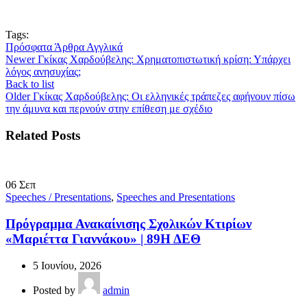
Tags:
Πρόσφατα Άρθρα Αγγλικά
Newer
Γκίκας Χαρδούβελης: Χρηματοπιστωτική κρίση: Υπάρχει
λόγος ανησυχίας;
Back to list
Older
Γκίκας Χαρδούβελης: Οι ελληνικές τράπεζες αφήνουν πίσω
την άμυνα και περνούν στην επίθεση με σχέδιο
Related Posts
06
Σεπ
Speeches / Presentations
,
Speeches and Presentations
Πρόγραμμα Ανακαίνισης Σχολικών Κτιρίων
«Μαριέττα Γιαννάκου» | 89Η ΔΕΘ
5 Ιουνίου, 2026
Posted by
admin