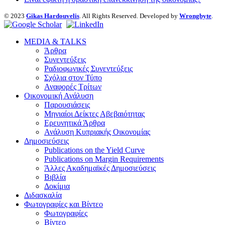
© 2023
Gikas Hardouvelis
. All Rights Reserved. Developed by
Wrongbyte
.
MEDIA & TALKS
Άρθρα
Συνεντεύξεις
Ραδιοφωνικές Συνεντεύξεις
Σχόλια στον Τύπο
Αναφορές Τρίτων
Οικονομική Ανάλυση
Παρουσιάσεις
Μηνιαίοι Δείκτες Αβεβαιότητας
Ερευνητικά Άρθρα
Ανάλυση Κυπριακής Οικονομίας
Δημοσιεύσεις
Publications on the Yield Curve
Publications on Margin Requirements
Άλλες Ακαδημαϊκές Δημοσιεύσεις
Βιβλία
Δοκίμια
Διδασκαλία
Φωτογραφίες και Βίντεο
Φωτογραφίες
Βίντεο