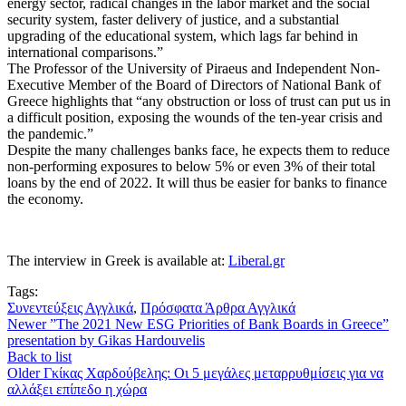
energy sector, radical changes in the labor market and the social
security system, faster delivery of justice, and a substantial
upgrading of the educational system, which lags far behind in
international comparisons.”
The Professor of the University of Piraeus and Independent Non-
Executive Member of the Board of Directors of National Bank of
Greece highlights that “any obstruction or loss of trust can put us in
a difficult position, exposing the wounds of the ten-year crisis and
the pandemic.”
Despite the many challenges banks face, he expects them to reduce
non-performing exposures to below 5% or even 3% of their total
loans by the end of 2022. It will thus be easier for banks to finance
the economy.
The interview in Greek is available at:
Liberal.gr
Tags:
Συνεντεύξεις Αγγλικά
,
Πρόσφατα Άρθρα Αγγλικά
Newer
”The 2021 New ESG Priorities of Bank Boards in Greece”
presentation by Gikas Hardouvelis
Back to list
Older
Γκίκας Χαρδούβελης: Οι 5 μεγάλες μεταρρυθμίσεις για να
αλλάξει επίπεδο η χώρα