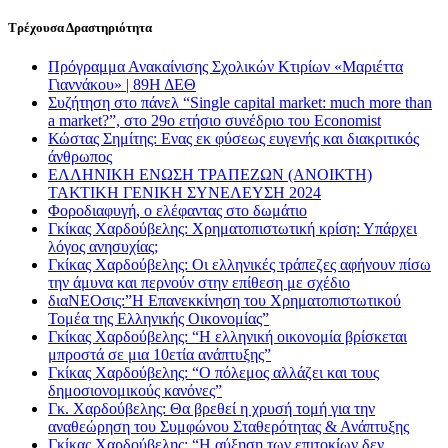
Τρέχουσα Δραστηριότητα
Πρόγραμμα Ανακαίνισης Σχολικών Κτιρίων «Μαριέττα
Γιαννάκου» | 89Η ΔΕΘ
Συζήτηση στο πάνελ “Single capital market: much more than
a market?”, στο 29ο ετήσιο συνέδριο του Economist
Κώστας Σημίτης: Ενας εκ φύσεως ευγενής και διακριτικός
άνθρωπος
ΕΛΛΗΝΙΚΗ ΕΝΩΣΗ ΤΡΑΠΕΖΩΝ (ΑΝΟΙΚΤΗ)
ΤΑΚΤΙΚΗ ΓΕΝΙΚΗ ΣΥΝΕΛΕΥΣΗ 2024
Φοροδιαφυγή, ο ελέφαντας στο δωμάτιο
Γκίκας Χαρδούβελης: Χρηματοπιστωτική κρίση: Υπάρχει
λόγος ανησυχίας;
Γκίκας Χαρδούβελης: Οι ελληνικές τράπεζες αφήνουν πίσω
την άμυνα και περνούν στην επίθεση με σχέδιο
διαΝΕΟσις:”Η Επανεκκίνηση του Χρηματοπιστωτικού
Τομέα της Ελληνικής Οικονομίας”
Γκίκας Χαρδούβελης: “Η ελληνική οικονομία βρίσκεται
μπροστά σε μια 10ετία ανάπτυξης”
Γκίκας Χαρδούβελης: “Ο πόλεμος αλλάζει και τους
δημοσιονομικούς κανόνες”
Γκ. Χαρδούβελης: Θα βρεθεί η χρυσή τομή για την
αναθεώρηση του Συμφώνου Σταθερότητας & Ανάπτυξης
Γκίκας Χαρδούβελης: “Η αύξηση των επιτοκίων δεν