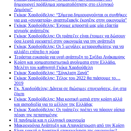
δημιουργεί πρόβλημα χρηματοδότησης στο ελληνικό
Δημόσιο”
Γκίκας Χαρδούβελης: “Σήμερα δημιουργούνται οι συνθήκες
για μια «συναστρία» αναπτυξιακής έκρηξης στην οικονομία”
Γκίκας Χαρδούβελης: Έχουμε μπροστά μας μία εξαετία
ισχυρής ανάπτυξης
Γκίκας Χαρδούβελης: Οι τράπεζες είναι έτοιμες να δώσουν
όσα λεφτά χρειαστεί στην οικονομία για την ανάπτυξη
Γκίκας Χαρδούβελης: Οι 5 μεγάλες μεταρρυθμίσεις για να
αλλάξει επίπεδο η χώρα
Τεράστια ευκαιρία για υγιή ανάπτυξη το Σχέδιο Ανάκαμψης
Κρίση και χρηματοπιστωτικά ανοίγματα στην Ελλάδα.
Μελέτη του καθηγητή Γκίκα Χαρδούβελη
Γκίκας Χαρδούβελης: “Σύγκλιση Ξανά”
Γκίκας Χαρδούβελης: Tέλος του 2022 θα πιάσουμε το…
2019
Γκ. Χαρδούβελης: Δάνεια σε βιώσιμες επιχειρήσεις, όχι στα
ζόμπι
Γκίκας Χαρδούβελης: Μια κριτική ματιά στην κρίση αλλά
και αισιοδοξία για το μέλλον της Ελλάδας
Γκίκας Χαρδούβελης: Οι τράπεζες πρέπει να πάρουν ρίσκα
πέραν της πεπατημένης
Η πανδημία και η ελληνική οικονομία
Μακροχρόνια Ανάπτυξη και Απαγκίστρωση από την Κρίση
Είναι εφικτή η δραστική επανεκκίνηση της οικονομίας?