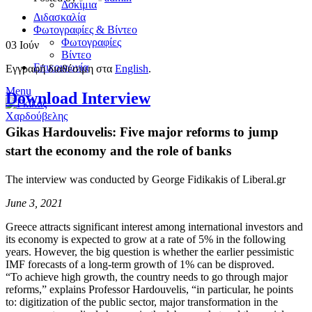
Δοκίμια
Διδασκαλία
Φωτογραφίες & Βίντεο
Φωτογραφίες
03
Ιούν
Βίντεο
Επικοινωνία
Εγγραφή διαθέσιμη στα
English
.
Menu
Download Interview
Gikas Hardouvelis: Five major reforms to jump
start the economy and the role of banks
The interview was conducted by George Fidikakis of Liberal.gr
June 3, 2021
Greece attracts significant interest among international investors and
its economy is expected to grow at a rate of 5% in the following
years. However, the big question is whether the earlier pessimistic
IMF forecasts of a long-term growth of 1% can be disproved.
“To achieve high growth, the country needs to go through major
reforms,” explains Professor Hardouvelis, “in particular, he points
to: digitization of the public sector, major transformation in the