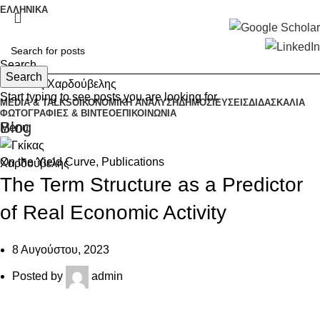
ΕΛΛΗΝΙΚΆ
Search
Search
Start typing to see posts you are looking for.
MEDIA & TALKS
ΟΙΚΟΝΟΜΙΚΉ ΑΝΆΛΥΣΗ
ΔΗΜΟΣΙΕΎΣΕΙΣ
ΔΙΔΑΣΚΑΛΊΑ
ΦΩΤΟΓΡΑΦΊΕΣ & ΒΊΝΤΕΟ
ΕΠΙΚΟΙΝΩΝΊΑ
Blog
Menu
On the Yield Curve
,
Publications
The Term Structure as a Predictor
of Real Economic Activity
8 Αυγούστου, 2023
Posted by
admin