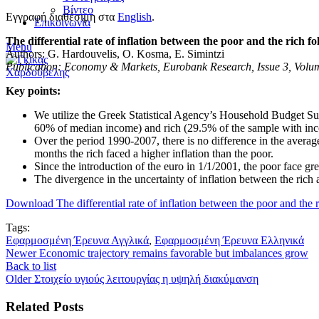
Βίντεο
Εγγραφή διαθέσιμη στα
English
.
Επικοινωνία
The differential rate of inflation between the poor and the rich fo
Menu
Authors: G. Hardouvelis, O. Kosma, E. Simintzi
Publication: Economy & Markets, Eurobank Research, Issue 3, Volum
Key points:
We utilize the Greek Statistical Agency’s Household Budget Sur
60% of median income) and rich (29.5% of the sample with i
Over the period 1990-2007, there is no difference in the average
months the rich faced a higher inflation than the poor.
Since the introduction of the euro in 1/1/2001, the poor face gre
The divergence in the uncertainty of inflation between the rich
Download The differential rate of inflation between the poor and the r
Tags:
Εφαρμοσμένη Έρευνα Αγγλικά
,
Εφαρμοσμένη Έρευνα Ελληνικά
Newer
Economic trajectory remains favorable but imbalances grow
Back to list
Older
Στοιχείο υγιούς λειτουργίας η υψηλή διακύμανση
Related Posts