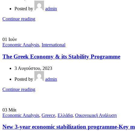
Posted by
admin
Continue reading
01
Ιούν
Economic Analysis
,
International
The Greek Economy & its Stability Programme
3 Αυγούστου, 2023
Posted by
admin
Continue reading
03
Μάι
Economic Analysis
,
Greece
,
Ελλάδα
,
Οικονομική Ανάλυση
New 3-year economic stabilization programme-Key m