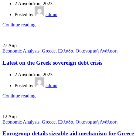
2 Αυγούστου, 2023
Posted by
admin
Continue reading
27
Απρ
Economic Analysis
,
Greece
,
Ελλάδα
,
Οικονομική Ανάλυση
Latest on the Greek sovereign debt crisis
2 Αυγούστου, 2023
Posted by
admin
Continue reading
12
Απρ
Economic Analysis
,
Greece
,
Ελλάδα
,
Οικονομική Ανάλυση
Eurogroup details sizeable aid mechanism for Greece