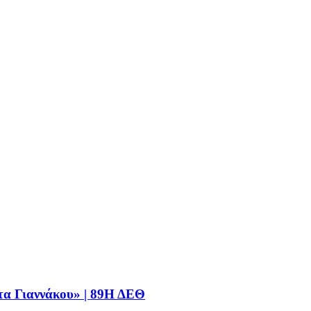
τα Γιαννάκου» | 89Η ΔΕΘ