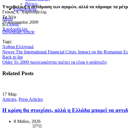
Βίντεο
Υπερβολική η αντίδραση των αγορών, αλλά να πάρουμε τα μέτ
Επικοινωνία
Γκίκας Α. Χαρδούβελης
Τα Νέα
Menu
27 Ιανουαρίου 2009
Download Article
Tags:
Άρθρα Ελληνικά
Newer
The International Financial Crisis: Impact on the Romanian 
Back to list
Older
Το 2009 προτεραιότητα πρέπει να είναι η ανάπτυξη
Related Posts
17
Μαρ
Articles
,
Press Articles
Η κρίση θα στοιχίσει, αλλά η Ελλάδα µπορεί να αντι
8 Μαΐου, 2026