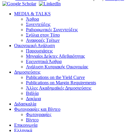
MEDIA & TALKS
Άρθρα
Συνεντεύξεις
Ραδιοφωνικές Συνεντεύξεις
Σχόλια στον Τύπο
Αναφορές Τρίτων
Οικονομική Ανάλυση
Παρουσιάσεις
Μηνιαίοι Δείκτες Αβεβαιότητας
Ερευνητικά Άρθρα
Ανάλυση Κυπριακής Οικονομίας
Δημοσιεύσεις
Publications on the Yield Curve
Publications on Margin Requirements
Άλλες Ακαδημαϊκές Δημοσιεύσεις
Βιβλία
Δοκίμια
Διδασκαλία
Φωτογραφίες και Βίντεο
Φωτογραφίες
Βίντεο
Επικοινωνία
Ελληνικά