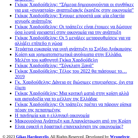
Γκίκας Χαρδούβελης: “Σήμερα δημιουργούνται οι συνθήκες
για μια «συναστρία» αναπτυξιακής έκρηξης στην οικονομία”
Γκίκας Χαρδούβελης: Έχουμε μπροστά μας μία εξαετία
ισχυρής ανάπτυξης
Γκίκας Χαρδούβελης: Οι τράπεζες είναι έτοιμες να δώσουν
όσα λεφτά χρειαστεί στην οικονομία για την ανάπτυξη
Γκίκας Χαρδούβελης: Οι 5 μεγάλες μεταρρυθμίσεις για να
αλλάξει επίπεδο η χώρα
Τεράστια ευκαιρία για υγιή ανάπτυξη το Σχέδιο Ανάκαμψης
Κρίση και χρηματοπιστωτικά ανοίγματα στην Ελλάδα.
Μελέτη του καθηγητή Γκίκα Χαρδούβελη
Γκίκας Χαρδούβελης: “Σύγκλιση Ξανά”
Γκίκας Χαρδούβελης: Tέλος του 2022 θα πιάσουμε το…
2019
Γκ. Χαρδούβελης: Δάνεια σε βιώσιμες επιχειρήσεις, όχι στα
ζόμπι
Γκίκας Χαρδούβελης: Μια κριτική ματιά στην κρίση αλλά
και αισιοδοξία για το μέλλον της Ελλάδας
Γκίκας Χαρδούβελης: Οι τράπεζες πρέπει να πάρουν ρίσκα
πέραν της πεπατημένης
Η πανδημία και η ελληνική οικονομία
Μακροχρόνια Ανάπτυξη και Απαγκίστρωση από την Κρίση
Είναι εφικτή η δραστική επανεκκίνηση της οικονομίας?
© 2023
Gikas Hardouvelis
. All Rights Reserved. Developed by
Wrongbyte
.