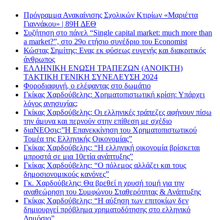
Πρόγραμμα Ανακαίνισης Σχολικών Κτιρίων «Μαριέττα
Γιαννάκου» | 89Η ΔΕΘ
Συζήτηση στο πάνελ “Single capital market: much more than
a market?”, στο 29ο ετήσιο συνέδριο του Economist
Κώστας Σημίτης: Ενας εκ φύσεως ευγενής και διακριτικός
άνθρωπος
ΕΛΛΗΝΙΚΗ ΕΝΩΣΗ ΤΡΑΠΕΖΩΝ (ΑΝΟΙΚΤΗ)
ΤΑΚΤΙΚΗ ΓΕΝΙΚΗ ΣΥΝΕΛΕΥΣΗ 2024
Φοροδιαφυγή, ο ελέφαντας στο δωμάτιο
Γκίκας Χαρδούβελης: Χρηματοπιστωτική κρίση: Υπάρχει
λόγος ανησυχίας;
Γκίκας Χαρδούβελης: Οι ελληνικές τράπεζες αφήνουν πίσω
την άμυνα και περνούν στην επίθεση με σχέδιο
διαΝΕΟσις:”Η Επανεκκίνηση του Χρηματοπιστωτικού
Τομέα της Ελληνικής Οικονομίας”
Γκίκας Χαρδούβελης: “Η ελληνική οικονομία βρίσκεται
μπροστά σε μια 10ετία ανάπτυξης”
Γκίκας Χαρδούβελης: “Ο πόλεμος αλλάζει και τους
δημοσιονομικούς κανόνες”
Γκ. Χαρδούβελης: Θα βρεθεί η χρυσή τομή για την
αναθεώρηση του Συμφώνου Σταθερότητας & Ανάπτυξης
Γκίκας Χαρδούβελης: “Η αύξηση των επιτοκίων δεν
δημιουργεί πρόβλημα χρηματοδότησης στο ελληνικό
Δημόσιο”