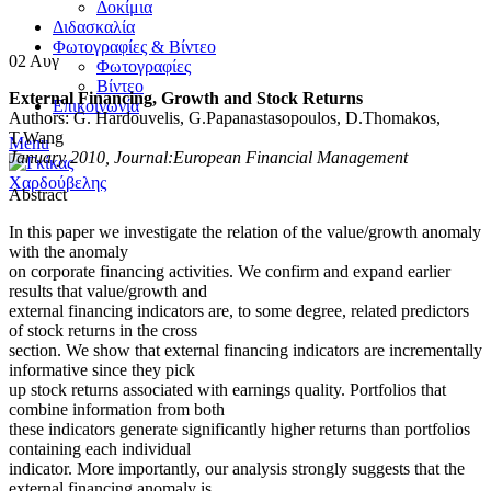
Δοκίμια
Διδασκαλία
Φωτογραφίες & Βίντεο
02
Αυγ
Φωτογραφίες
Βίντεο
External Financing, Growth and Stock Returns
Επικοινωνία
Authors: G. Hardouvelis, G.Papanastasopoulos, D.Thomakos,
T.Wang
Menu
January 2010, Journal:European Financial Management
Abstract
In this paper we investigate the relation of the value/growth anomaly
with the anomaly
on corporate financing activities. We confirm and expand earlier
results that value/growth and
external financing indicators are, to some degree, related predictors
of stock returns in the cross
section. We show that external financing indicators are incrementally
informative since they pick
up stock returns associated with earnings quality. Portfolios that
combine information from both
these indicators generate significantly higher returns than portfolios
containing each individual
indicator. More importantly, our analysis strongly suggests that the
external financing anomaly is,